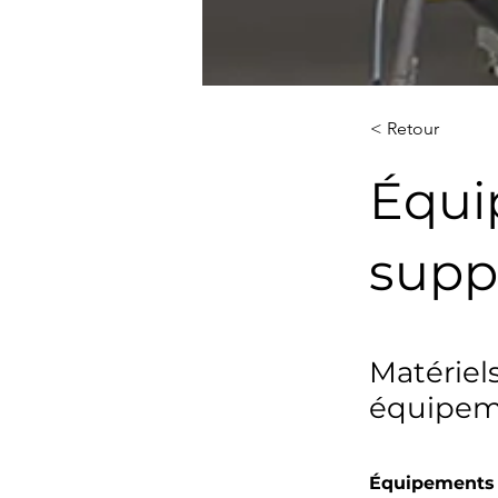
< Retour
Équi
supp
Matériel
équipem
Équipements