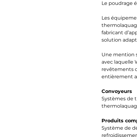
Le poudrage él
Les équipemen
thermolaquage.
fabricant d’ap
solution adap
Une mention sp
avec laquelle
revêtements q
entièrement a
Convoyeurs
Systèmes de tr
thermolaquag
Produits com
Système de dé
refroidissement