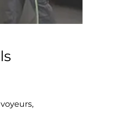
ls
nvoyeurs,