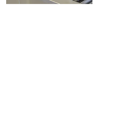
TSPE peut assurer pour vous, 
ponctuellement, un service de sous-
traitance en nettoyage, dérouillage, 
Besoin de sous-traiter ?
protection de surface sur des petites 
pièces.
Occasions