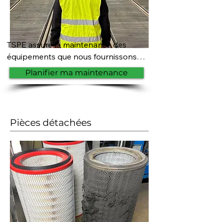
TSPE assure la maintenance des 
équipements que nous fournissons, 
ainsi que ceux issus de nos 
Planifier ma maintenance
partenaires industriels. Nous 
intervenons également sur des 
installations de lavage,  nettoyage, 
traitement de surface, grenaillage, 
Pièces détachées
métallisation, décapage laser et 
thermolaquage. Faites confiance à 
notre expertise pour garantir la 
performance et la fiabilité de vos 
installations sur le long terme.