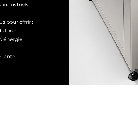
industriels
pour offrir :
ulaires,
d’énergie,
llente