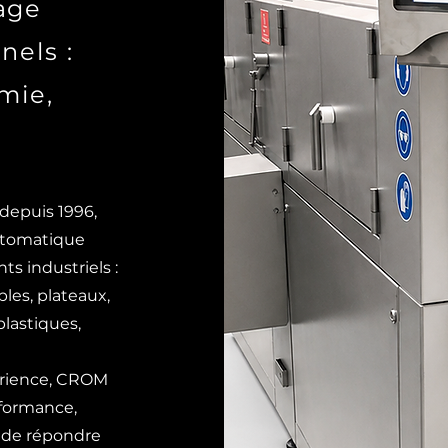
age
nels :
mie,
 depuis 1996,
utomatique
s industriels :
ples, plateaux,
plastiques,
érience, CROM
rformance,
n de répondre