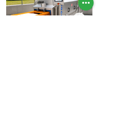
< Retour
Suivant >
TS PROCESS & ÉQUIPEMENTS
16, rue du Port