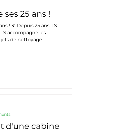
 ses 25 ans !
ans ! 🎉 Depuis 25 ans, TS
S accompagne les
rojets de nettoyage
e surface et traitement de
on constante : proposer
 performantes et les
ns de nos clients. Pour
 nous avons le plaisir de
née portes ouvertes, le
 Un moment
ments
t d'une cabine