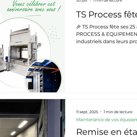
30 juil.
1 min de lecture
TS Process fête
🎉 TS Process fête ses 25 
PROCESS & EQUIPEMENT
industriels dans leurs p
industriel, préparation d
surface, avec une ambiti
les technologies les plus
mieux adaptées aux besoi
célébrer cet anniversaire,
vous inviter à notre jour
jeudi 8 octobre. Au programme :
convivia
11 sept. 2025
1 min de lecture
Maintenance de vos équipe
Remise en éta