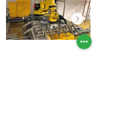
< Retour
Suivant >
TS PROCESS & ÉQUIPEMENTS
16, rue du Port