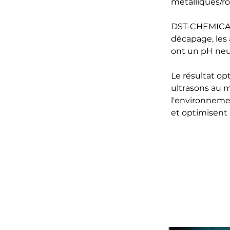
métalliques/ro
DST-CHEMICALS
décapage, les 
ont un pH neut
Le résultat op
ultrasons au m
l'environnemen
et optimisent l