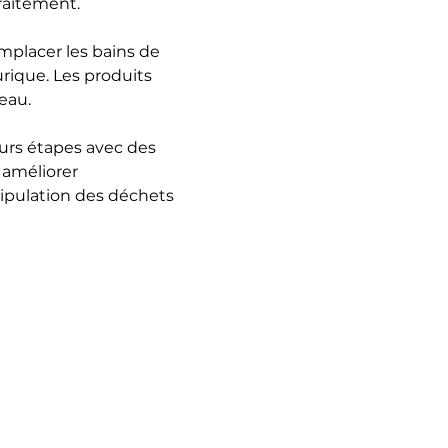
traitement.
placer les bains de 
urique. Les produits 
eau.
eurs étapes avec des 
 améliorer 
nipulation des déchets 