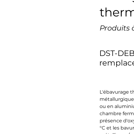
therm
Produits 
DST-DEB
remplace
L'ébavurage th
métallurgique 
ou en alumini
chambre fermé
présence d'oxy
°C et les bavu