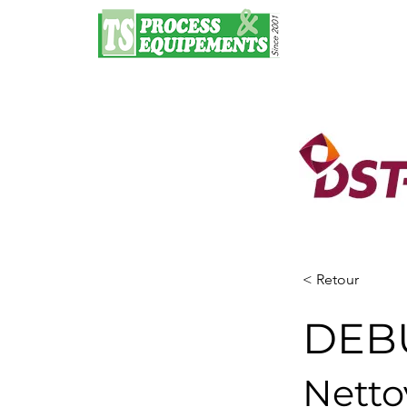
< Retour
DEB
Netto