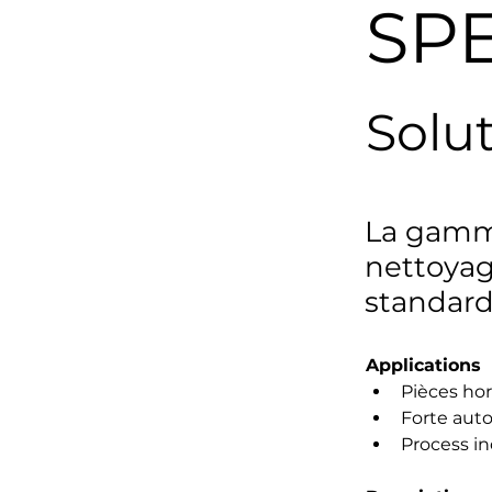
SP
Solu
La gamme
nettoyag
standard
Applications
Pièces hor
Forte aut
Process i