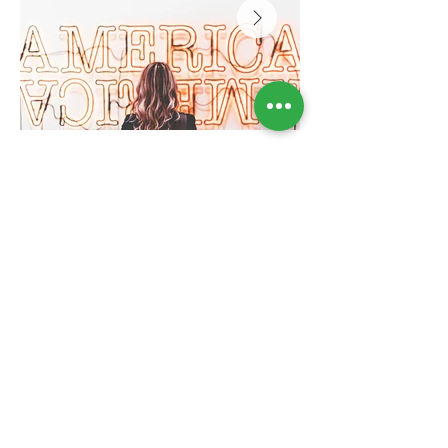
< Retour
Suivant >
TS PROCESS & ÉQUIPEMENTS
16, rue du Port
ZA ORTI
26240 LAVEYRON