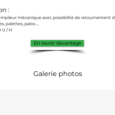
on :
empileur mécanique avec possibilité de retournement de
es, palettes, palox….
 U / H
En savoir davantage
Galerie photos