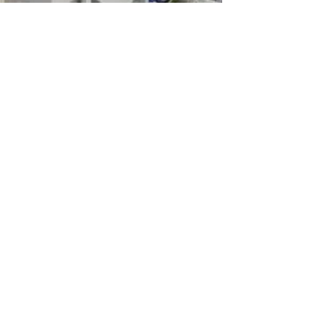
< Retour
Suivant >
TS PROCESS & ÉQUIPEMENTS
16, rue du Port
ZA ORTI
26240 LAVEYRON
Tél :
+33 (0) 4 75 31 41 80