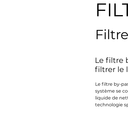
FIL
Filtr
Le filtre
filtrer l
Le filtre by-pa
système se com
liquide de net
technologie s