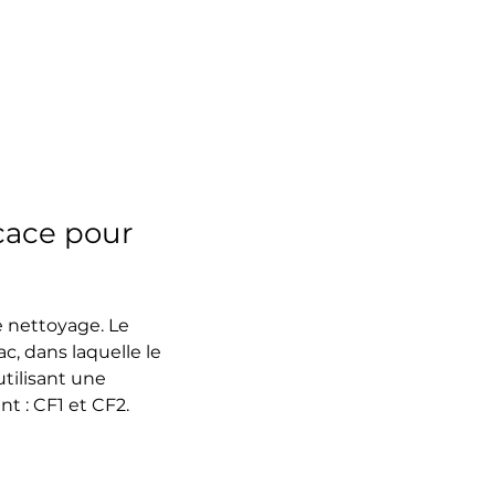
icace pour
de nettoyage. Le 
, dans laquelle le 
tilisant une 
t : CF1 et CF2.