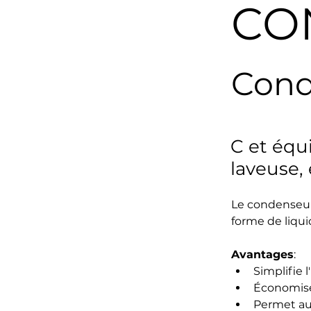
CO
Cond
C et équ
laveuse, 
Le condenseur 
forme de liqui
Avantages
:
Simplifie 
Économise 
Permet au