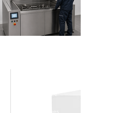
POURQUOI CHOISIR
TS PROCESS ET ÉQUIPEMENTS
Une expertise et
une expérience
des
problématiques