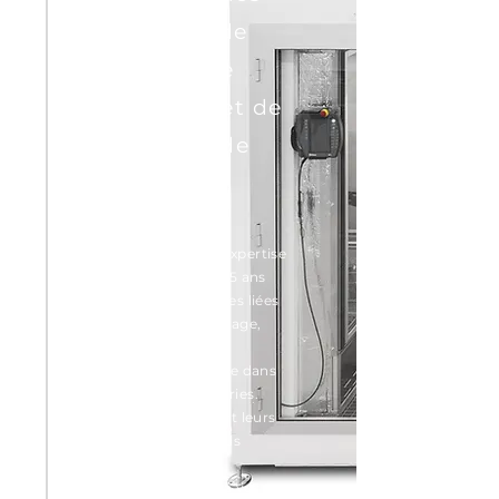
et solutions de
nettoyage, de
dégraissage et de
préparation de
surface.
Nous possédons une expertise
et une expérience de 25 ans
dans les problématiques liées
au nettoyage, dégraissage,
dérouillage et aux
préparations de surface dans
de nombreuses industries.
Avec nos partenaires et leurs
équipements nous vous
offrons des solutions
efficaces et adaptées à vos