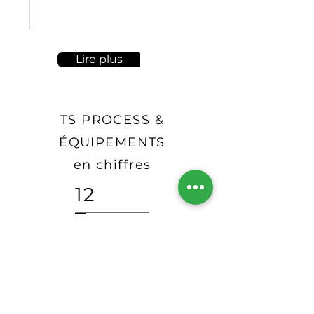
besoins spécifiques pour vous
garantir des résultats
optimaux.
Lire plus
TS PROCESS &
ÉQUIPEMENTS
en chiffres
12
EMPLOYÉS
5
TECHNICIENS
MAINTENANCE